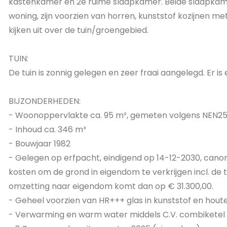
kastenkamer en 2e ruime slaapkamer. Beide slaapkame
woning, zijn voorzien van horren, kunststof kozijnen met
kijken uit over de tuin/groengebied.
TUIN:
De tuin is zonnig gelegen en zeer fraai aangelegd. Er is
BIJZONDERHEDEN:
- Woonoppervlakte ca. 95 m², gemeten volgens NEN258
- Inhoud ca. 346 m³
- Bouwjaar 1982
- Gelegen op erfpacht, eindigend op 14-12-2030, canon
kosten om de grond in eigendom te verkrijgen incl. de 
omzetting naar eigendom komt dan op € 31.300,00.
- Geheel voorzien van HR+++ glas in kunststof en hout
- Verwarming en warm water middels C.V. combiketel u