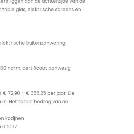
rs liggen aan de achterzijde van de
 triple glas, elektrische screens en
 elektrische buitenzonwering.
0 norm, certificaat aanwezig
 € 72,90 + € 356,25 per jaar. De
tuin: Het totale bedrag van de
en kozijnen
it 2017