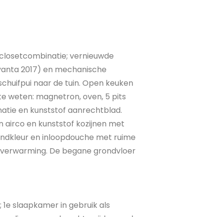
closetcombinatie; vernieuwde
vanta 2017) en mechanische
 schuifpui naar de tuin. Open keuken
te weten: magnetron, oven, 5 pits
atie en kunststof aanrechtblad.
n airco en kunststof kozijnen met
zandkleur en inloopdouche met ruime
erverwarming. De begane grondvloer
1e slaapkamer in gebruik als