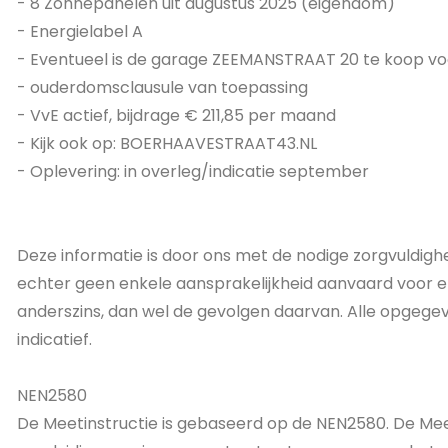
- 8 Zonnepanelen uit augustus 2025 (eigendom)
- Energielabel A
- Eventueel is de garage ZEEMANSTRAAT 20 te koop vo
- ouderdomsclausule van toepassing
- VvE actief, bijdrage € 211,85 per maand
- Kijk ook op: BOERHAAVESTRAAT43.NL
- Oplevering: in overleg/indicatie september
Deze informatie is door ons met de nodige zorgvuldigh
echter geen enkele aansprakelijkheid aanvaard voor eni
anderszins, dan wel de gevolgen daarvan. Alle opgege
indicatief.
NEN2580
De Meetinstructie is gebaseerd op de NEN2580. De Mee