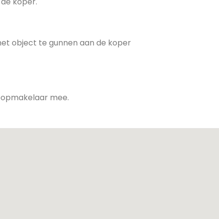
 de koper.
 het object te gunnen aan de koper
nkoopmakelaar mee.