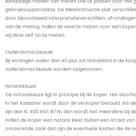
eenduidige manier van meten toe te passen voor het g
gebruiksoppervlakte. De Meetinstructie sluit verschillen
door bijvoorbeeld interpretatieverschillen, afrondingen
van de meting. Indien de exacte maten voor een koper 
wij deze zelf na te meten.
Ouderdomsclausule
Bij woningen ouder dan 40 jaar zal standaard in de k
ouderdomsclausule worden opgenomen.
Notariskeuze
De notariskeuze ligt in principe bij de koper. Het doorh
in het kadaster wordt door de verkoper betaald. Als d
zijn dan € 400 incl. BTW, dan wordt het meerdere bij d
Indien de koper een notaris kiest buiten een straal va
onroerende zaak dan zijn de eventuele kosten die de n