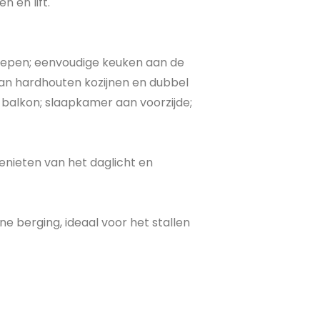
 en lift.
roepen; eenvoudige keuken aan de
an hardhouten kozijnen en dubbel
t balkon; slaapkamer aan voorzijde;
enieten van het daglicht en
 berging, ideaal voor het stallen