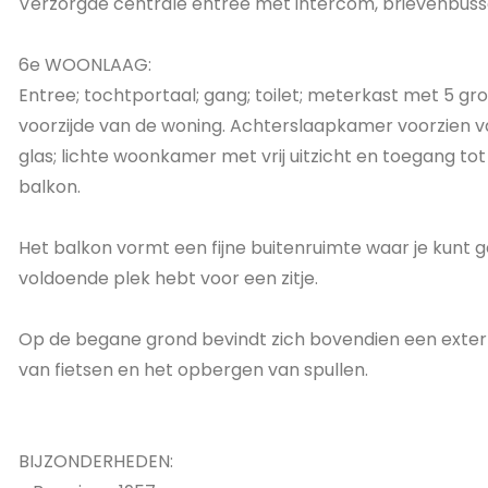
Verzorgde centrale entree met intercom, brievenbussen
6e WOONLAAG:
Entree; tochtportaal; gang; toilet; meterkast met 5 g
voorzijde van de woning. Achterslaapkamer voorzien v
glas; lichte woonkamer met vrij uitzicht en toegang to
balkon.
Het balkon vormt een fijne buitenruimte waar je kunt g
voldoende plek hebt voor een zitje.
Op de begane grond bevindt zich bovendien een externe
van fietsen en het opbergen van spullen.
BIJZONDERHEDEN: