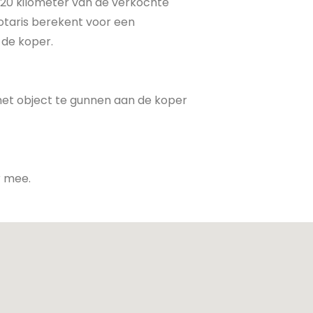
n 20 kilometer van de verkochte
otaris berekent voor een
 de koper.
 het object te gunnen aan de koper
r mee.