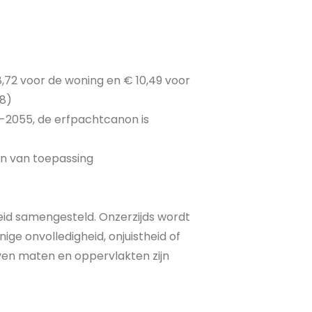
,72 voor de woning en € 10,49 voor
88)
-2055, de erfpachtcanon is
jn van toepassing
eid samengesteld. Onzerzijds wordt
ge onvolledigheid, onjuistheid of
ven maten en oppervlakten zijn