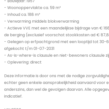
- Bouwjaar: 1957
- Woonoppervlakte ca. 59 m²
- Inhoud ca. 188 m³
- Verwarming middels blokverwarming
- Actieve VVE met een maandelijkse bijdrage van € 168
de berging (exclusief voorschot stookkosten ad € 87,
- Gelegen op erfpachtgrond met een looptijd tot 30-6
afgekocht t/m 01-07-2031
- As-is-where-is clausule en niet-bewoners clausule zi
- Oplevering: direct
Deze informatie is door ons met de nodige zorgvuldigh
echter geen enkele aansprakelijkheid aanvaard voor eni
anderszins, dan wel de gevolgen daarvan. Alle opgege
indicatief.