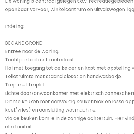
De woning is centraal gelegen t.o.v. recreatiegebiede
openbaar vervoer, winkelcentrum en uitvalswegen ligg
Indeling:
BEGANE GROND
Entree naar de woning.
Tochtportaal met meterkast.
Hal met toegang tot de kelder en kast met opstelling v
Toiletruimte met staand closet en handwasbakje.
Trap met traplift.
Lichte doorzonwoonkamer met elektrisch zonnescherm
Dichte keuken met eenvoudig keukenblok en losse appa
koel/vries) en aansluiting wasmachine.
Via de keuken kom je in de zonnige achtertuin. Hier vi
elektriciteit.