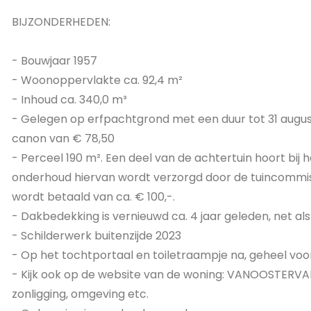
BIJZONDERHEDEN:
- Bouwjaar 1957
- Woonoppervlakte ca. 92,4 m²
- Inhoud ca. 340,0 m³
- Gelegen op erfpachtgrond met een duur tot 31 august
canon van € 78,50
- Perceel 190 m². Een deel van de achtertuin hoort bij 
onderhoud hiervan wordt verzorgd door de tuincommiss
wordt betaald van ca. € 100,-.
- Dakbedekking is vernieuwd ca. 4 jaar geleden, net al
- Schilderwerk buitenzijde 2023
- Op het tochtportaal en toiletraampje na, geheel voo
- Kijk ook op de website van de woning: VANOOSTERVAN
zonligging, omgeving etc.