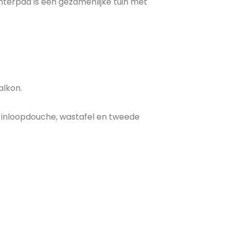
hterpad is een gezamenlijke tuin met
alkon.
 inloopdouche, wastafel en tweede