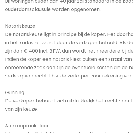
Bij woningen ouder dan 40 jaar zal standaard in de k
ouderdomsclausule worden opgenomen.
Notariskeuze
De notariskeuze ligt in principe bij de koper. Het doorh
in het kadaster wordt door de verkoper betaald. Als d
zijn dan € 400 incl. BTW, dan wordt het meerdere bij d
Indien de koper een notaris kiest buiten een straal va
onroerende zaak dan zijn de eventuele kosten die de n
verkoopvolmacht t.b.v. de verkoper voor rekening van
Gunning
De verkoper behoudt zich uitdrukkelijk het recht voor
van zijn keuze.
Aankoopmakelaar