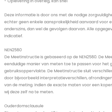
- Oplevering in overleg, kan snel
Deze informatie is door ons met de nodige zorgvuldigh
echter geen enkele aansprakelijkheid aanvaard voor eni
anderszins, dan wel de gevolgen daarvan. Alle opgege
indicatief.
NEN2580
De Meetinstructie is gebaseerd op de NEN2580. De Mee
eenduidige manier van meten toe te passen voor het g
gebruiksoppervlakte. De Meetinstructie sluit verschillen
door bijvoorbeeld interpretatieverschillen, afrondingen
van de meting. Indien de exacte maten voor een koper 
wij deze zelf na te meten.
Ouderdomsclausule