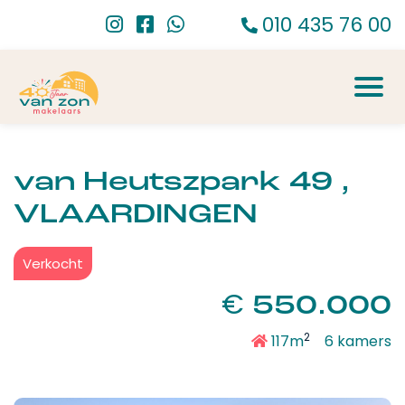
010 435 76 00
van Heutszpark 49 ,
VLAARDINGEN
Verkocht
€
550.000
2
117m
6 kamers