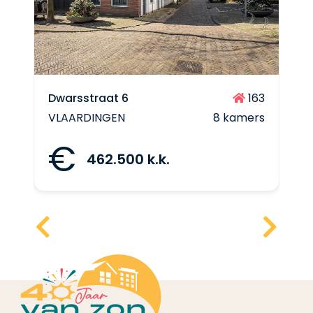
Dwarsstraat 6
163
VLAARDINGEN
8 kamers
€
462.500 k.k.